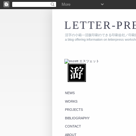
LETTER-PR
活字の小箱—活版印刷のできる印刷会社／印刷
a blog offering information on letterpress works
NEWS
WORKS
PROJECTS
BIBLIOGRAPHY
CONTACT
ABOUT