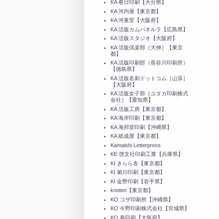
KA 春日印刷【大分県】
KA 河内屋【東京都】
KA 河童堂【大阪府】
KA 活版カムパネルラ【広島県】
KA 活版スタジオ【大阪府】
KA 活版倶楽部［大伸］【東京
都】
KA 活版印刷部（長谷川印刷所）
【徳島県】
KA 活版名刺ドットコム［山添］
【大阪府】
KA 活版女子部［ユタカ印刷株式
会社］【愛知県】
KA 活版工房【東京都】
KA 海岸印刷【東京都】
KA 海邦堂印刷【沖縄県】
KA 紙成屋【東京都】
Kamaishi Letterpress
KE 啓文社印刷工業【兵庫県】
KI きらら舎【東京都】
KI 菊川印刷【東京都】
KI 金野印刷【岩手県】
knoten【東京都】
KO コザ印刷所【沖縄県】
KO 今野印刷株式会社【宮城県】
KO 寿印刷【大阪府】