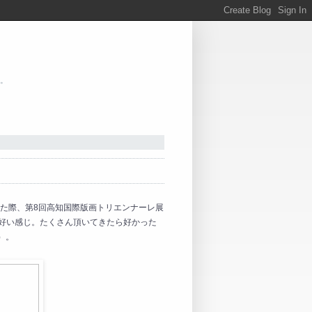
。
た際、第8回高知国際版画トリエンナーレ展
、好い感じ。たくさん頂いてきたら好かった
）。