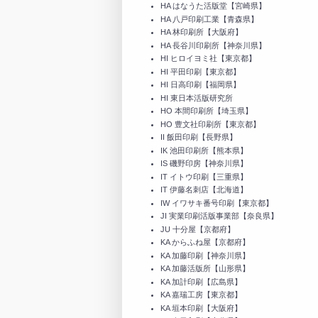
HA はなうた活版堂【宮崎県】
HA 八戸印刷工業【青森県】
HA 林印刷所【大阪府】
HA 長谷川印刷所【神奈川県】
HI ヒロイヨミ社【東京都】
HI 平田印刷【東京都】
HI 日高印刷【福岡県】
HI 東日本活版研究所
HO 本間印刷所【埼玉県】
HO 豊文社印刷所【東京都】
II 飯田印刷【長野県】
IK 池田印刷所【熊本県】
IS 磯野印房【神奈川県】
IT イトウ印刷【三重県】
IT 伊藤名刺店【北海道】
IW イワサキ番号印刷【東京都】
JI 実業印刷活版事業部【奈良県】
JU 十分屋【京都府】
KA からふね屋【京都府】
KA 加藤印刷【神奈川県】
KA 加藤活版所【山形県】
KA 加計印刷【広島県】
KA 嘉瑞工房【東京都】
KA 垣本印刷【大阪府】