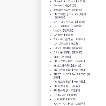
Bloom LetterPress【大阪府】
Bonami【神奈川県】
botaniko press【愛知県】
BU 文林堂［カッパン倶楽部］
【福岡県】
CH チヨダラベル【東京都】
CH 千葉印行社【宮城県】
CULTA【福岡県】
DA 大伸【東京都】
DA 大和出版印刷【兵庫県】
DA 大和名刺【東京都】
DA 大日堂印刷【静岡県】
DA 大栄活字社【東京都】
Ebok【兵庫県】
ED 江戸堀印刷所【大阪府】
EI 鋭文社印刷【東京都】
EN 江野印刷所【神奈川県】
FIRST UNIVERSAL PRESS【東
京都】
FU 福島印刷所【神奈川県】
FU 船木印刷【大阪府】
FU 藤井活版【東京都】
GA 雅巧堂【東京都】
GI 銀杏堂【東京都】
HA ハグルマ封筒【大阪府】