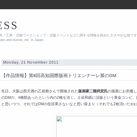
ESS
所／工房・活版ワークショップ・活版イベントなどに関する情報を収めたささやかな箱です
hops and events, etc. in Japan
Monday, 21 November 2011
【作品情報】第8回高知国際版画トリエンナーレ展のDM
先日、大阪は西天満の乙画廊さんで開催された
版画家二階武宏氏
の個展にお邪魔し
のDMの、4種類あったという内の2種を頂く。土佐和紙に活版という黄金コンビ
と思いつつ、それではDMの役目果さないなと思い留まり（それでも2枚頂いた
苦笑