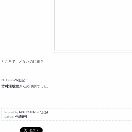
ところで、どなたの印刷？
2012-9-26追記：
竹村活版室
さんの印刷でした。
Posted by
MOJIRUKAI
at
18:24
Labels:
作品情報