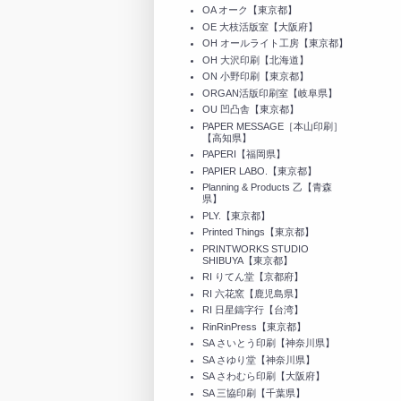
OA オーク【東京都】
OE 大枝活版室【大阪府】
OH オールライト工房【東京都】
OH 大沢印刷【北海道】
ON 小野印刷【東京都】
ORGAN活版印刷室【岐阜県】
OU 凹凸舎【東京都】
PAPER MESSAGE［本山印刷］
【高知県】
PAPERI【福岡県】
PAPIER LABO.【東京都】
Planning & Products 乙【青森
県】
PLY.【東京都】
Printed Things【東京都】
PRINTWORKS STUDIO
SHIBUYA【東京都】
RI りてん堂【京都府】
RI 六花窯【鹿児島県】
RI 日星鑄字行【台湾】
RinRinPress【東京都】
SA さいとう印刷【神奈川県】
SA さゆり堂【神奈川県】
SA さわむら印刷【大阪府】
SA 三協印刷【千葉県】