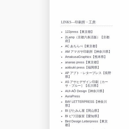
LINKS—印刷所・工房
122press【東京都】
2Lamp（京都六条活版）【京都
府】
AC あちらべ【東京都】
AM アマガサ印刷所【神奈川県】
AmakusaGraphics【熊本県】
ananas press【東京都】
aoitsuki press【福岡県】
AP アプト・レタープレス【長野
県】
AS アサヒデザイン印刷［カー
サ・ブルー］【石川県】
AUI-AŌ Design【神奈川県】
AuraPress
BAY LETTERPRESS【神奈川
県】
BI びたみん屋【岡山県】
BI ビワ活版室【愛知県】
Bird Design Letterpress【東京
都】