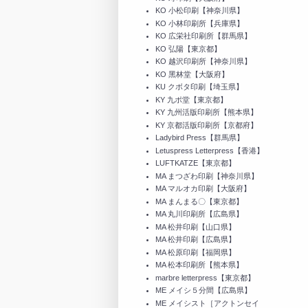
KO 小松印刷【神奈川県】
KO 小林印刷所【兵庫県】
KO 広栄社印刷所【群馬県】
KO 弘陽【東京都】
KO 越沢印刷所【神奈川県】
KO 黑林堂【大阪府】
KU クボタ印刷【埼玉県】
KY 九ポ堂【東京都】
KY 九州活版印刷所【熊本県】
KY 京都活版印刷所【京都府】
Ladybird Press【群馬県】
Letuspress Letterpress【香港】
LUFTKATZE【東京都】
MA まつざわ印刷【神奈川県】
MA マルオカ印刷【大阪府】
MA まんまる〇【東京都】
MA 丸川印刷所【広島県】
MA 松井印刷【山口県】
MA 松井印刷【広島県】
MA 松原印刷【福岡県】
MA 松本印刷所【熊本県】
marbre letterpress【東京都】
ME メイシ５分間【広島県】
ME メイシスト［アクトンセイ