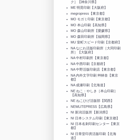
ク］【神奈川県】
ME 明晃印刷【大阪府】
megropress【東京都】
MO モガミ印刷【東京都】
MO 本山印刷【高知県】
MO 森山印刷所【愛媛県】
MO 森田印刷所【福岡県】
MU 室町スピード印刷【京都府】
NA なにわ活版印刷所［大同印刷
所］【大阪府】
NA 中村印刷所【東京都】
NA 中西印刷【京都府】
NA 中野活版印刷店【東京都】
NA 内外文字印刷 艸林舎【東京
都】
NA 成瀬印刷【北海道】
NE ねこ：やしき［本山印刷］
【高知県】
NE ねこひげ活版部【関西】
NEWLITEPRESS【広島県】
NI 新潟活版所【新潟県】
NI 日本システム印刷【東京都】
NI 日本名刺印刷センター【東京
都】
NI 日章堂印房活版印刷【北海
道】