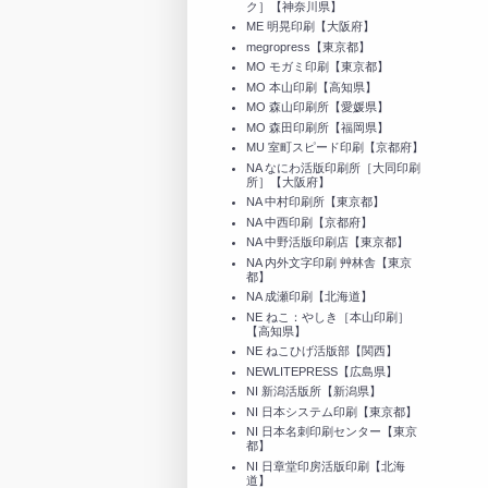
ク］【神奈川県】
ME 明晃印刷【大阪府】
megropress【東京都】
MO モガミ印刷【東京都】
MO 本山印刷【高知県】
MO 森山印刷所【愛媛県】
MO 森田印刷所【福岡県】
MU 室町スピード印刷【京都府】
NA なにわ活版印刷所［大同印刷
所］【大阪府】
NA 中村印刷所【東京都】
NA 中西印刷【京都府】
NA 中野活版印刷店【東京都】
NA 内外文字印刷 艸林舎【東京
都】
NA 成瀬印刷【北海道】
NE ねこ：やしき［本山印刷］
【高知県】
NE ねこひげ活版部【関西】
NEWLITEPRESS【広島県】
NI 新潟活版所【新潟県】
NI 日本システム印刷【東京都】
NI 日本名刺印刷センター【東京
都】
NI 日章堂印房活版印刷【北海
道】