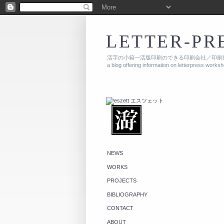
LETTER-PR
活字の小箱—活版印刷のできる印刷会社／印刷
a blog offering information on letterpress works
NEWS
WORKS
PROJECTS
BIBLIOGRAPHY
CONTACT
ABOUT