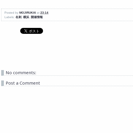
Posted by
MOJIRUKAI
at
23:14
Labels:
名刺
,
横浜
,
開催情報
No comments:
Post a Comment