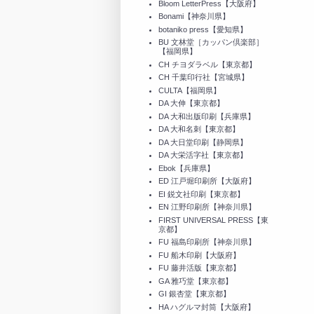
Bloom LetterPress【大阪府】
Bonami【神奈川県】
botaniko press【愛知県】
BU 文林堂［カッパン倶楽部］
【福岡県】
CH チヨダラベル【東京都】
CH 千葉印行社【宮城県】
CULTA【福岡県】
DA 大伸【東京都】
DA 大和出版印刷【兵庫県】
DA 大和名刺【東京都】
DA 大日堂印刷【静岡県】
DA 大栄活字社【東京都】
Ebok【兵庫県】
ED 江戸堀印刷所【大阪府】
EI 鋭文社印刷【東京都】
EN 江野印刷所【神奈川県】
FIRST UNIVERSAL PRESS【東
京都】
FU 福島印刷所【神奈川県】
FU 船木印刷【大阪府】
FU 藤井活版【東京都】
GA 雅巧堂【東京都】
GI 銀杏堂【東京都】
HA ハグルマ封筒【大阪府】