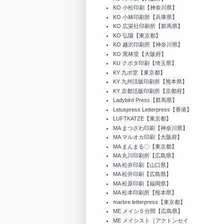
KO 小松印刷【神奈川県】
KO 小林印刷所【兵庫県】
KO 広栄社印刷所【群馬県】
KO 弘陽【東京都】
KO 越沢印刷所【神奈川県】
KO 黑林堂【大阪府】
KU クボタ印刷【埼玉県】
KY 九ポ堂【東京都】
KY 九州活版印刷所【熊本県】
KY 京都活版印刷所【京都府】
Ladybird Press【群馬県】
Letuspress Letterpress【香港】
LUFTKATZE【東京都】
MA まつざわ印刷【神奈川県】
MA マルオカ印刷【大阪府】
MA まんまる〇【東京都】
MA 丸川印刷所【広島県】
MA 松井印刷【山口県】
MA 松井印刷【広島県】
MA 松原印刷【福岡県】
MA 松本印刷所【熊本県】
marbre letterpress【東京都】
ME メイシ５分間【広島県】
ME メイシスト［アクトンセイ