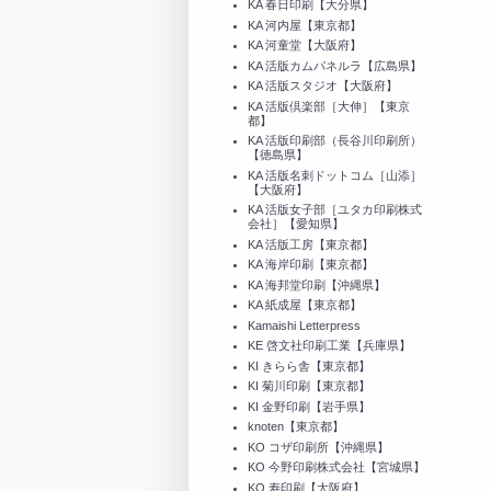
KA 春日印刷【大分県】
KA 河内屋【東京都】
KA 河童堂【大阪府】
KA 活版カムパネルラ【広島県】
KA 活版スタジオ【大阪府】
KA 活版倶楽部［大伸］【東京
都】
KA 活版印刷部（長谷川印刷所）
【徳島県】
KA 活版名刺ドットコム［山添］
【大阪府】
KA 活版女子部［ユタカ印刷株式
会社］【愛知県】
KA 活版工房【東京都】
KA 海岸印刷【東京都】
KA 海邦堂印刷【沖縄県】
KA 紙成屋【東京都】
Kamaishi Letterpress
KE 啓文社印刷工業【兵庫県】
KI きらら舎【東京都】
KI 菊川印刷【東京都】
KI 金野印刷【岩手県】
knoten【東京都】
KO コザ印刷所【沖縄県】
KO 今野印刷株式会社【宮城県】
KO 寿印刷【大阪府】