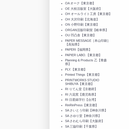
OA オーク【東京都】
OE 大枝活版室【大阪府】
OH オールライト工房【東京都】
OH 大沢印刷【北海道】
ON 小野印刷【東京都】
ORGAN活版印刷室【岐阜県】
OU 凹凸舎【東京都】
PAPER MESSAGE［本山印刷］
【高知県】
PAPERI【福岡県】
PAPIER LABO.【東京都】
Planning & Products 乙【青森
県】
PLY.【東京都】
Printed Things【東京都】
PRINTWORKS STUDIO
SHIBUYA【東京都】
RI りてん堂【京都府】
RI 六花窯【鹿児島県】
RI 日星鑄字行【台湾】
RinRinPress【東京都】
SA さいとう印刷【神奈川県】
SA さゆり堂【神奈川県】
SA さわむら印刷【大阪府】
SA 三協印刷【千葉県】