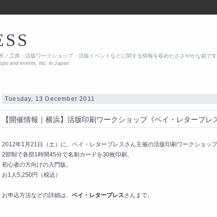
ESS
所／工房・活版ワークショップ・活版イベントなどに関する情報を収めたささやかな箱です
hops and events, etc. in Japan
Tuesday, 13 December 2011
【開催情報｜横浜】活版印刷ワークショップ《ベイ・レタープレス：BAY
2012年1月21日（土）に、ベイ・レタープレスさん主催の活版印刷ワークショッ
2部制で各部1時間45分で名刺カードを30枚印刷。
初心者の方向けの入門版。
お1人5,250円（税込）
お申込方法などの詳細は、
ベイ・レタープレス
さんまで。