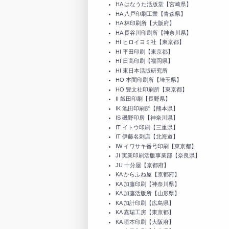
HA はなうた活版堂【宮崎県】
HA 八戸印刷工業【青森県】
HA 林印刷所【大阪府】
HA 長谷川印刷所【神奈川県】
HI ヒロイヨミ社【東京都】
HI 平田印刷【東京都】
HI 日高印刷【福岡県】
HI 東日本活版研究所
HO 本間印刷所【埼玉県】
HO 豊文社印刷所【東京都】
II 飯田印刷【長野県】
IK 池田印刷所【熊本県】
IS 磯野印房【神奈川県】
IT イトウ印刷【三重県】
IT 伊藤名刺店【北海道】
IW イワサキ番号印刷【東京都】
JI 実業印刷活版事業部【奈良県】
JU 十分屋【京都府】
KA からふね屋【京都府】
KA 加藤印刷【神奈川県】
KA 加藤活版所【山形県】
KA 加計印刷【広島県】
KA 嘉瑞工房【東京都】
KA 垣本印刷【大阪府】