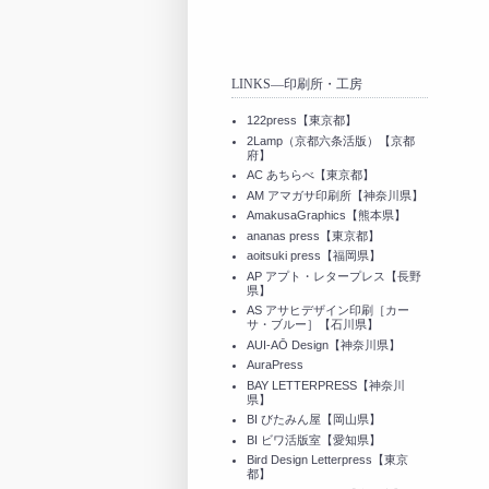
LINKS—印刷所・工房
122press【東京都】
2Lamp（京都六条活版）【京都
府】
AC あちらべ【東京都】
AM アマガサ印刷所【神奈川県】
AmakusaGraphics【熊本県】
ananas press【東京都】
aoitsuki press【福岡県】
AP アプト・レタープレス【長野
県】
AS アサヒデザイン印刷［カー
サ・ブルー］【石川県】
AUI-AŌ Design【神奈川県】
AuraPress
BAY LETTERPRESS【神奈川
県】
BI びたみん屋【岡山県】
BI ビワ活版室【愛知県】
Bird Design Letterpress【東京
都】